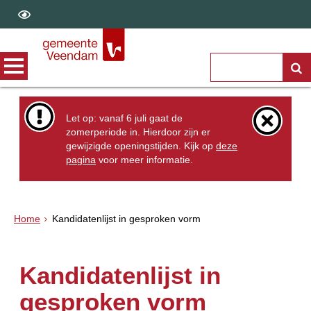
Let op: vanaf 6 juli gaat de
zomerperiode in. Hierdoor zijn er
gewijzigde openingstijden. Kijk op
deze
pagina
voor meer informatie.
Home
Kandidatenlijst in gesproken vorm
Kandidatenlijst in
gesproken vorm