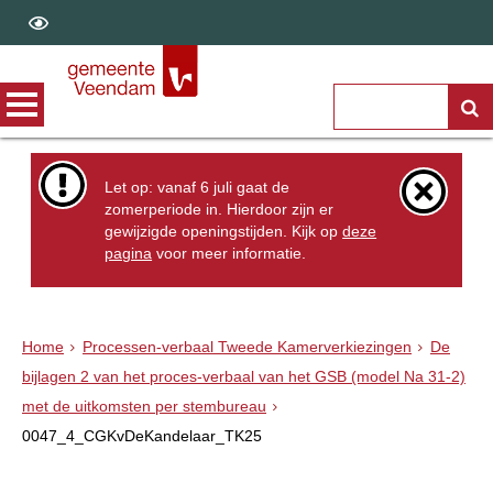
Let op: vanaf 6 juli gaat de
zomerperiode in. Hierdoor zijn er
gewijzigde openingstijden. Kijk op
deze
pagina
voor meer informatie.
Home
Processen-verbaal Tweede Kamerverkiezingen
De
bijlagen 2 van het proces-verbaal van het GSB (model Na 31-2)
met de uitkomsten per stembureau
0047_4_CGKvDeKandelaar_TK25