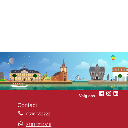
Volg ons
Contact
0598 652222
31612214519