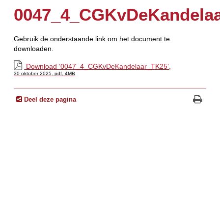
0047_4_CGKvDeKandela
Gebruik de onderstaande link om het document te
downloaden.
Download ‘0047_4_CGKvDeKandelaar_TK25’,
30 oktober 2025,
pdf
, 4MB
Deel deze pagina