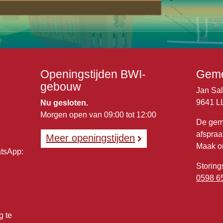
Openingstijden BWI-
Geme
gebouw
Jan Sa
9641 L
Nu gesloten.
Morgen open van 09:00 tot 12:00
De gem
afspraa
Meer openingstijden
Maak o
atsApp:
Storing
0598 6
g te