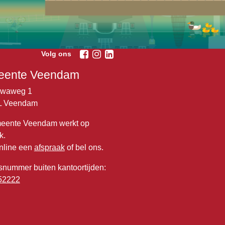
Volg ons
ente Veendam
lwaweg 1
L Veendam
eente Veendam werkt op
k.
nline een
afspraak
of bel ons.
snummer buiten kantoortijden:
52222