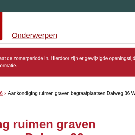
Onderwerpen
 gaat de zomerperiode in. Hierdoor zijn er gewijzigde openingstij
ormatie.
6
Aankondiging ruimen graven begraafplaatsen Dalweg 36 W
ng ruimen graven