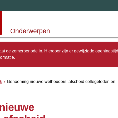
Onderwerpen
 gaat de zomerperiode in. Hierdoor zijn er gewijzigde openingstij
ormatie.
6
Benoeming nieuwe wethouders, afscheid collegeleden en in
nieuwe