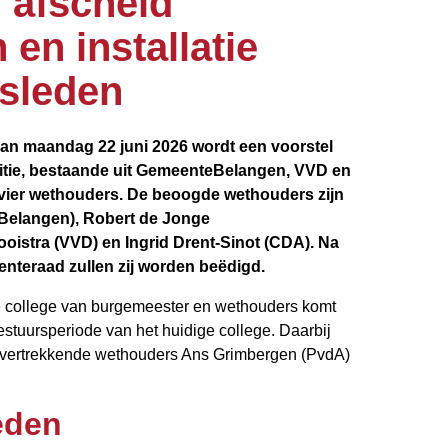
 afscheid
 en installatie
sleden
an maandag 22 juni 2026 wordt een voorstel
itie, bestaande uit GemeenteBelangen, VVD en
ier wethouders. De beoogde wethouders zijn
elangen), Robert de Jonge
istra (VVD) en Ingrid Drent-Sinot (CDA). Na
teraad zullen zij worden beëdigd.
we college van burgemeester en wethouders komt
stuursperiode van het huidige college. Daarbij
 vertrekkende wethouders Ans Grimbergen (PvdA)
eden