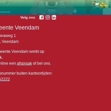
Volg ons
ente Veendam
lwaweg 1
L Veendam
eente Veendam werkt op
k.
nline een
afspraak
of bel ons.
snummer buiten kantoortijden:
52222