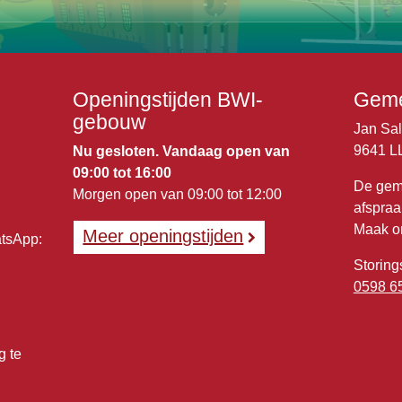
Openingstijden BWI-
Geme
gebouw
Jan Sa
9641 L
Nu gesloten. Vandaag open van
09:00 tot 16:00
De gem
Morgen open van 09:00 tot 12:00
afspraa
Maak o
Meer openingstijden
atsApp:
Storing
0598 6
g te