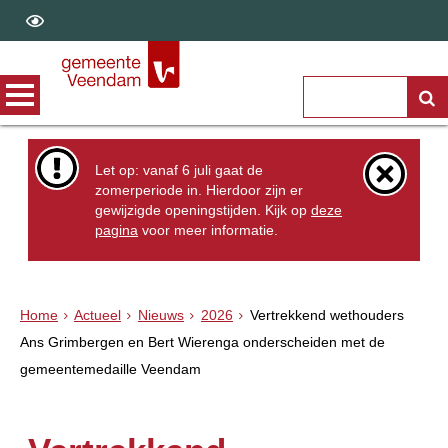
Let op: vanaf 6 juli gaat de
zomerperiode in. Hierdoor zijn er
gewijzigde openingstijden. Kijk op
deze
pagina
voor meer informatie.
Home
Actueel
Nieuws
2026
Vertrekkend wethouders
Ans Grimbergen en Bert Wierenga onderscheiden met de
gemeentemedaille Veendam