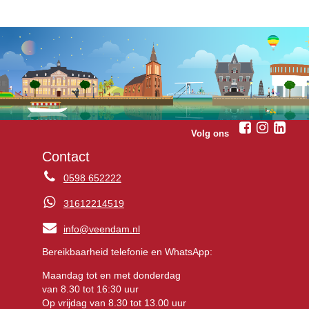
Volg ons
Contact
0598 652222
31612214519
info@veendam.nl
Bereikbaarheid telefonie en WhatsApp:
Maandag tot en met donderdag
van 8.30 tot 16:30 uur
Op vrijdag van 8.30 tot 13.00 uur