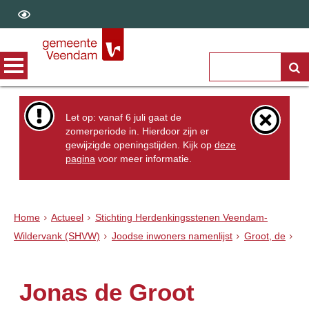
Let op: vanaf 6 juli gaat de
zomerperiode in. Hierdoor zijn er
gewijzigde openingstijden. Kijk op
deze
pagina
voor meer informatie.
Home
Actueel
Stichting Herdenkingsstenen Veendam-
Wildervank (SHVW)
Joodse inwoners namenlijst
Groot, de
Jonas de Groot