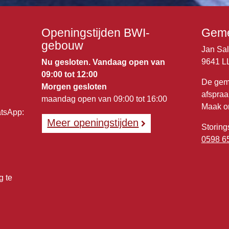
Openingstijden BWI-
Geme
gebouw
Jan Sa
9641 L
Nu gesloten. Vandaag open van
09:00 tot 12:00
De gem
Morgen gesloten
afspraa
maandag open van 09:00 tot 16:00
Maak o
atsApp:
Meer openingstijden
Storing
0598 6
g te