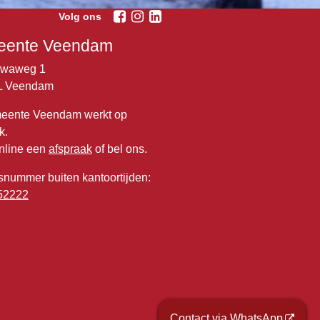
Volg ons
ente Veendam
lwaweg 1
L Veendam
eente Veendam werkt op
k.
nline een
afspraak
of bel ons.
snummer buiten kantoortijden:
52222
Contact via WhatsApp