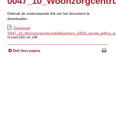
0047_10_Woonzorgcentru
Gebruik de onderstaande link om het document te
downloaden.
Download
‘0047_10_WoonzorgcentrumDeBreehorn_GR26_eerste_telling_zo
19 maart 2026,
pdf
, 1MB
Deel deze pagina