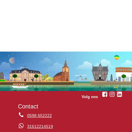
Volg ons
Contact
0598 652222
31612214519