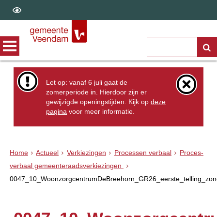
Let op: vanaf 6 juli gaat de
zomerperiode in. Hierdoor zijn er
gewijzigde openingstijden. Kijk op
deze
pagina
voor meer informatie.
Home
Actueel
Verkiezingen
Processen verbaal
Proces-
verbaal gemeenteraadsverkiezingen
0047_10_WoonzorgcentrumDeBreehorn_GR26_eerste_telling_zon