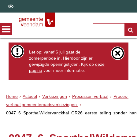
Let op: vanaf 6 juli gaat de
zomerperiode in. Hierdoor zijn er
gewijzigde openingstijden. Kijk op
deze
pagina
voor meer informatie.
Home
Actueel
Verkiezingen
Processen verbaal
Proces-
verbaal gemeenteraadsverkiezingen
0047_6_SporthalWildervanckhal_GR26_eerste_telling_zonder_han