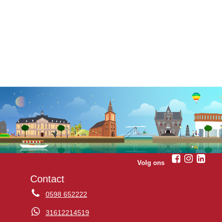
Volg ons
Contact
0598 652222
31612214519