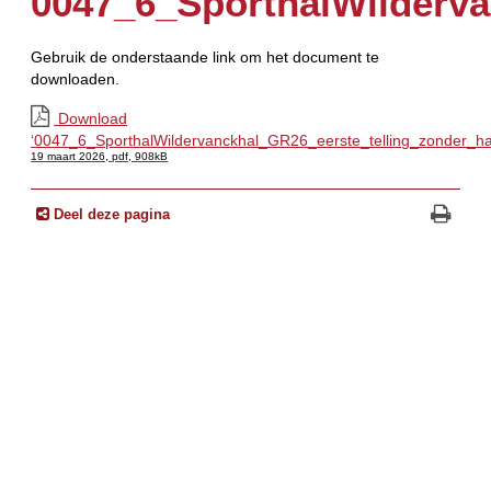
0047_6_SporthalWilderva
Gebruik de onderstaande link om het document te
downloaden.
Download
‘0047_6_SporthalWildervanckhal_GR26_eerste_telling_zonder_ha
19 maart 2026,
pdf
, 908kB
Deel deze pagina