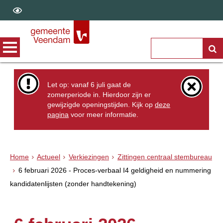
Let op: vanaf 6 juli gaat de
zomerperiode in. Hierdoor zijn er
gewijzigde openingstijden. Kijk op
deze
pagina
voor meer informatie.
Home
Actueel
Verkiezingen
Zittingen centraal stembureau
6 februari 2026 - Proces-verbaal I4 geldigheid en nummering
kandidatenlijsten (zonder handtekening)