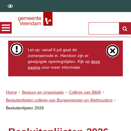
Let op: vanaf 6 juli gaat de
zomerperiode in. Hierdoor zijn er
gewijzigde openingstijden. Kijk op
deze
pagina
voor meer informatie.
Home
Bestuur en organisatie
College van B&W
Besluitenlijsten college van Burgemeester en Wethouders
Besluitenlijsten 2026