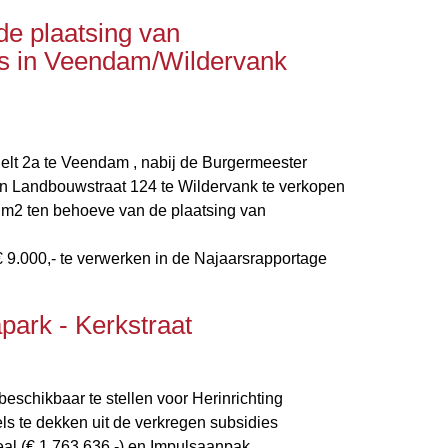
e plaatsing van
ns in Veendam/Wildervank
Belt 2a te Veendam , nabij de Burgermeester
n Landbouwstraat 124 te Wildervank te verkopen
r m2 ten behoeve van de plaatsing van
€ 9.000,- te verwerken in de Najaarsrapportage
apark - Kerkstraat
beschikbaar te stellen voor Herinrichting
els te dekken uit de verkregen subsidies
al (€ 1.763.636,-) en Impulsaanpak