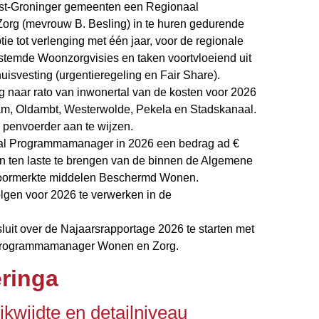
ost-Groninger gemeenten een Regionaal
g (mevrouw B. Besling) in te huren gedurende
ie tot verlenging met één jaar, voor de regionale
estemde Woonzorgvisies en taken voortvloeiend uit
isvesting (urgentieregeling en Fair Share).
g naar rato van inwonertal van de kosten voor 2026
m, Oldambt, Westerwolde, Pekela en Stadskanaal.
 penvoerder aan te wijzen.
aal Programmamanager in 2026 een bedrag ad €
 en ten laste te brengen van de binnen de Algemene
oormerkte middelen Beschermd Wonen.
olgen voor 2026 te verwerken in de
luit over de Najaarsrapportage 2026 te starten met
 Programmamanager Wonen en Zorg.
ringa
ikwijdte en detailniveau