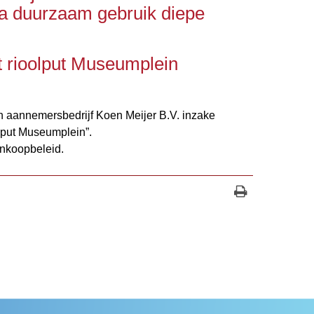
a duurzaam gebruik diepe
it rioolput Museumplein
an aannemersbedrijf Koen Meijer B.V. inzake
oolput Museumplein”.
inkoopbeleid.