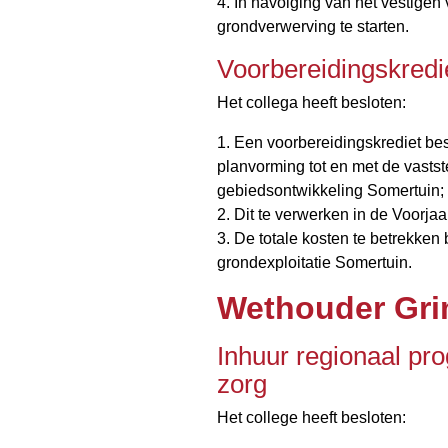
4. In navolging van het vestigen
grondverwerving te starten.
Voorbereidingskredi
Het collega heeft besloten:
1. Een voorbereidingskrediet bes
planvorming tot en met de vasts
gebiedsontwikkeling Somertuin;
2. Dit te verwerken in de Voorja
3. De totale kosten te betrekken b
grondexploitatie Somertuin.
Wethouder Gr
Inhuur regionaal 
zorg
Het college heeft besloten: