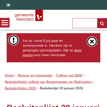
Let op: vanaf 6 juli gaat de
zomerperiode in. Hierdoor zijn er
gewijzigde openingstijden. Kijk op
deze
pagina
voor meer informatie.
Home
Bestuur en organisatie
College van B&W
Besluitenlijsten college van Burgemeester en Wethouders
Besluitenlijsten 2026
Besluitenlijst 20 januari 2026