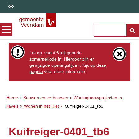
Let op: vanaf 6 juli gaat de
zomerperiode in. Hierdoor zijn er
gewijzigde openingstijden. Kijk op
deze
pagina
voor meer informatie.
Home
Bouwen en verbouwen
Woningbouwprojecten en
kavels
Wonen in het Riet
Kuifreiger-0401_tb6
Kuifreiger-0401_tb6