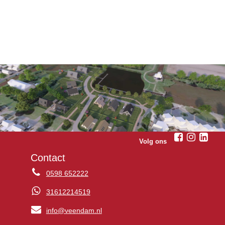
Volg ons
Contact
0598 652222
31612214519
info@veendam.nl