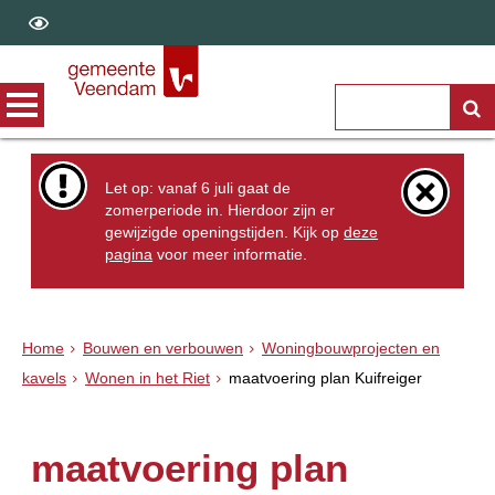
Let op: vanaf 6 juli gaat de
zomerperiode in. Hierdoor zijn er
gewijzigde openingstijden. Kijk op
deze
pagina
voor meer informatie.
Home
Bouwen en verbouwen
Woningbouwprojecten en
kavels
Wonen in het Riet
maatvoering plan Kuifreiger
maatvoering plan