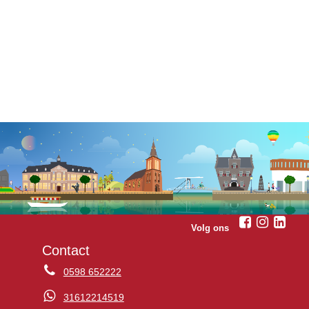
Volg ons
Contact
0598 652222
31612214519