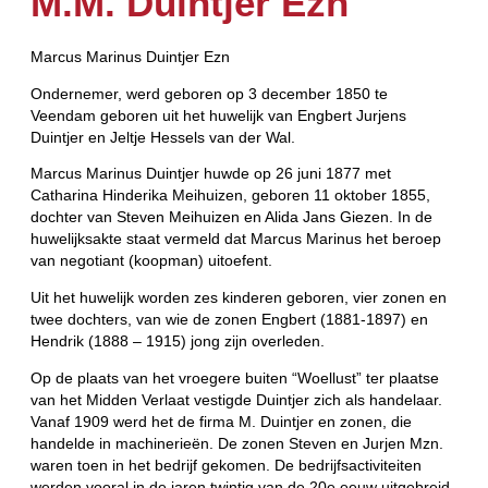
M.M. Duintjer Ezn
Marcus Marinus Duintjer Ezn
Ondernemer, werd geboren op 3 december 1850 te
Veendam geboren uit het huwelijk van Engbert Jurjens
Duintjer en Jeltje Hessels van der Wal.
Marcus Marinus Duintjer huwde op 26 juni 1877 met
Catharina Hinderika Meihuizen, geboren 11 oktober 1855,
dochter van Steven Meihuizen en Alida Jans Giezen. In de
huwelijksakte staat vermeld dat Marcus Marinus het beroep
van negotiant (koopman) uitoefent.
Uit het huwelijk worden zes kinderen geboren, vier zonen en
twee dochters, van wie de zonen Engbert (1881-1897) en
Hendrik (1888 – 1915) jong zijn overleden.
Op de plaats van het vroegere buiten “Woellust” ter plaatse
van het Midden Verlaat vestigde Duintjer zich als handelaar.
Vanaf 1909 werd het de firma M. Duintjer en zonen, die
handelde in machinerieën. De zonen Steven en Jurjen Mzn.
waren toen in het bedrijf gekomen. De bedrijfsactiviteiten
werden vooral in de jaren twintig van de 20e eeuw uitgebreid