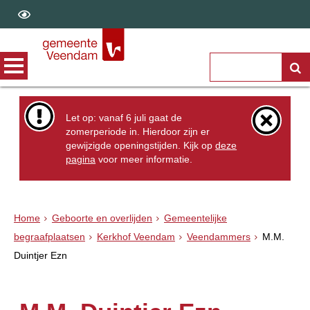
Let op: vanaf 6 juli gaat de
zomerperiode in. Hierdoor zijn er
gewijzigde openingstijden. Kijk op
deze
pagina
voor meer informatie.
Home
Geboorte en overlijden
Gemeentelijke
begraafplaatsen
Kerkhof Veendam
Veendammers
M.M.
Duintjer Ezn