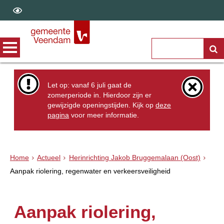
Let op: vanaf 6 juli gaat de
zomerperiode in. Hierdoor zijn er
gewijzigde openingstijden. Kijk op
deze
pagina
voor meer informatie.
Home
Actueel
Herinrichting Jakob Bruggemalaan (Oost)
Aanpak riolering, regenwater en verkeersveiligheid
Aanpak riolering,