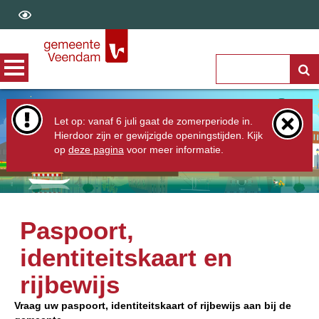
Let op: vanaf 6 juli gaat de zomerperiode in.
Hierdoor zijn er gewijzigde openingstijden. Kijk
op
deze pagina
voor meer informatie.
Paspoort,
identiteitskaart en
rijbewijs
Vraag uw paspoort, identiteitskaart of rijbewijs aan bij de