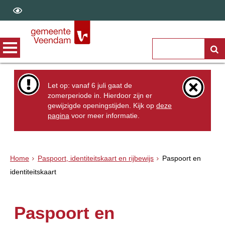
Let op: vanaf 6 juli gaat de
zomerperiode in. Hierdoor zijn er
gewijzigde openingstijden. Kijk op
deze
pagina
voor meer informatie.
Home
Paspoort, identiteitskaart en rijbewijs
Paspoort en
identiteitskaart
Paspoort en