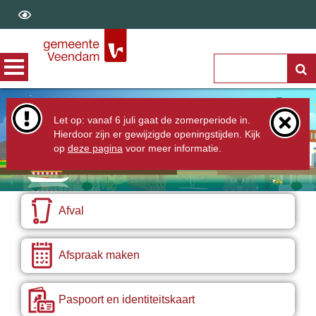
Let op: vanaf 6 juli gaat de zomerperiode in.
Zoek
Hierdoor zijn er gewijzigde openingstijden. Kijk
op
deze pagina
voor meer informatie.
Afval
Afspraak maken
Paspoort en identiteitskaart