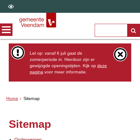
Let op: vanaf 6 juli gaat de
zomerperiode in. Hierdoor zijn er
gewijzigde openingstijden. Kijk op
deze
pagina
voor meer informatie.
Home
Sitemap
Sitemap
Onderwerpen