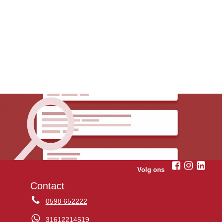
Volg ons
Contact
0598 652222
31612214519