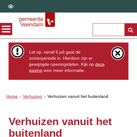
Let op: vanaf 6 juli gaat de
zomerperiode in. Hierdoor zijn er
gewijzigde openingstijden. Kijk op
deze
pagina
voor meer informatie.
Home
Verhuizen
Verhuizen vanuit het buitenland
Verhuizen vanuit het
buitenland