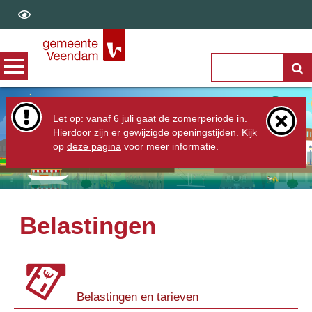
Let op: vanaf 6 juli gaat de zomerperiode in.
Hierdoor zijn er gewijzigde openingstijden. Kijk
op
deze pagina
voor meer informatie.
Belastingen
Belastingen en tarieven