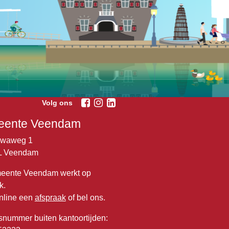
Volg ons
ente Veendam
lwaweg 1
L Veendam
eente Veendam werkt op
k.
nline een
afspraak
of bel ons.
snummer buiten kantoortijden: