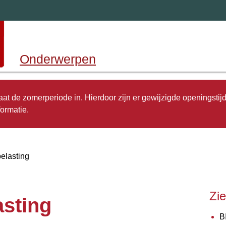
Onderwerpen
 gaat de zomerperiode in. Hierdoor zijn er gewijzigde openingstij
ormatie.
elasting
Zi
asting
B