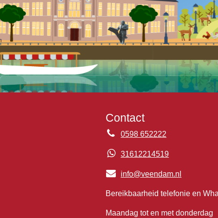
Contact
0598 652222
31612214519
info@veendam.nl
Bereikbaarheid telefonie en Wh
Maandag tot en met donderdag