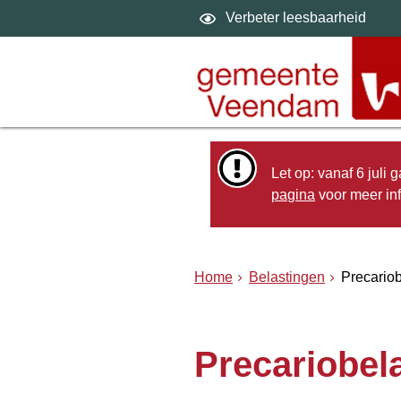
Verbeter leesbaarheid
Let op: vanaf 6 juli
pagina
voor meer inf
Home
Belastingen
Precariob
Precariobel