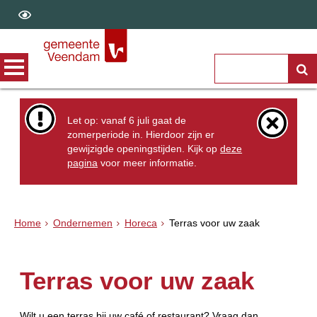
Let op: vanaf 6 juli gaat de
zomerperiode in. Hierdoor zijn er
gewijzigde openingstijden. Kijk op
deze
pagina
voor meer informatie.
Home
Ondernemen
Horeca
Terras voor uw zaak
Terras voor uw zaak
Wilt u een terras bij uw café of restaurant? Vraag dan