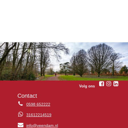
Volg ons
Contact
0598 652222
31612214519
info@veendam.nl