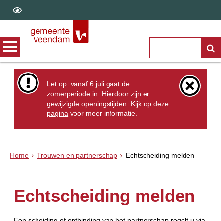
Let op: vanaf 6 juli gaat de
zomerperiode in. Hierdoor zijn er
gewijzigde openingstijden. Kijk op
deze
pagina
voor meer informatie.
Home
Trouwen en partnerschap
Echtscheiding melden
Echtscheiding melden
Een scheiding of ontbinding van het partnerschap regelt u via