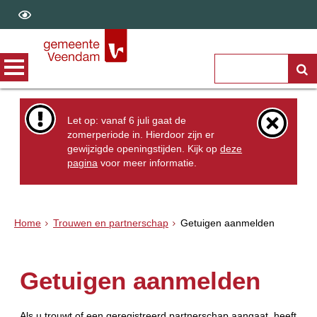
Let op: vanaf 6 juli gaat de
zomerperiode in. Hierdoor zijn er
gewijzigde openingstijden. Kijk op
deze
pagina
voor meer informatie.
Home
Trouwen en partnerschap
Getuigen aanmelden
Getuigen aanmelden
Als u trouwt of een geregistreerd partnerschap aangaat, heeft