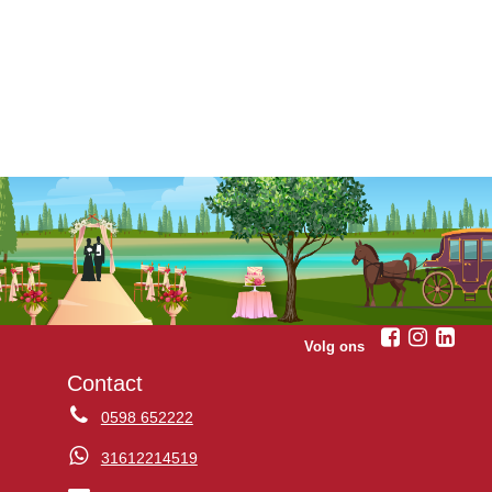
Volg ons
Contact
0598 652222
31612214519