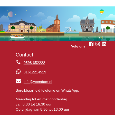
Volg ons
Contact
0598 652222
31612214519
info@veendam.nl
Bereikbaarheid telefonie en WhatsApp:
Maandag tot en met donderdag
van 8.30 tot 16:30 uur
Op vrijdag van 8.30 tot 13.00 uur