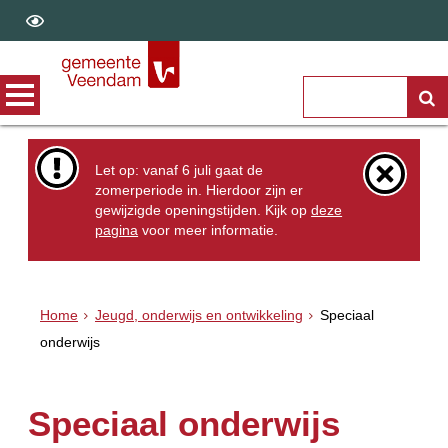
Let op: vanaf 6 juli gaat de
zomerperiode in. Hierdoor zijn er
gewijzigde openingstijden. Kijk op
deze
pagina
voor meer informatie.
Home
Jeugd, onderwijs en ontwikkeling
Speciaal
onderwijs
Speciaal onderwijs