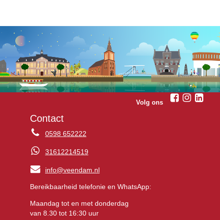
Volg ons
Contact
0598 652222
31612214519
info@veendam.nl
Bereikbaarheid telefonie en WhatsApp:
Maandag tot en met donderdag
van 8.30 tot 16:30 uur