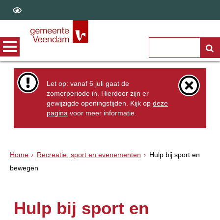
Let op: vanaf 6 juli gaat de
zomerperiode in. Hierdoor zijn er
gewijzigde openingstijden. Kijk op
deze
pagina
voor meer informatie.
Home
Recreatie, sport en evenementen
Hulp bij sport en
bewegen
Hulp bij sport en