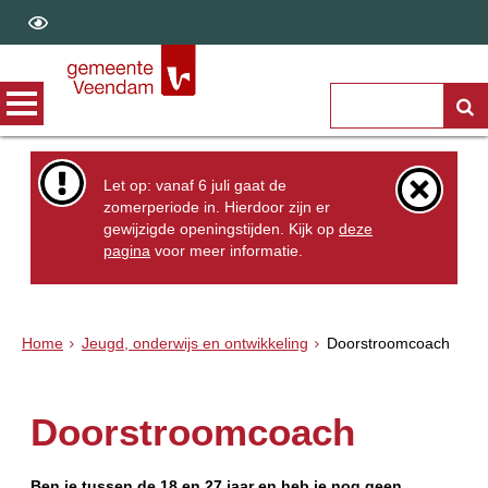
Let op: vanaf 6 juli gaat de
zomerperiode in. Hierdoor zijn er
gewijzigde openingstijden. Kijk op
deze
pagina
voor meer informatie.
Home
Jeugd, onderwijs en ontwikkeling
Doorstroomcoach
Doorstroomcoach
Ben je tussen de 18 en 27 jaar en heb je nog geen