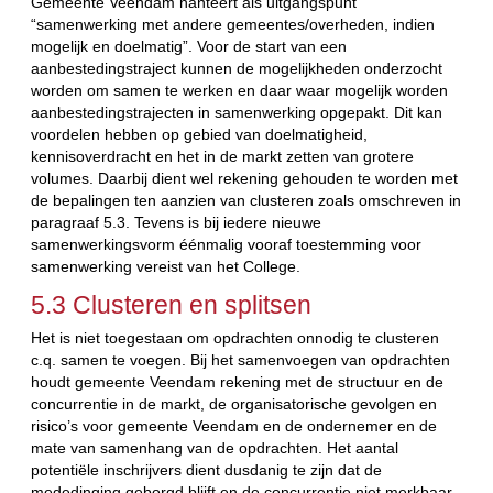
Gemeente Veendam hanteert als uitgangspunt
“samenwerking met andere gemeentes/overheden, indien
mogelijk en doelmatig”. Voor de start van een
aanbestedingstraject kunnen de mogelijkheden onderzocht
worden om samen te werken en daar waar mogelijk worden
aanbestedingstrajecten in samenwerking opgepakt. Dit kan
voordelen hebben op gebied van doelmatigheid,
kennisoverdracht en het in de markt zetten van grotere
volumes. Daarbij dient wel rekening gehouden te worden met
de bepalingen ten aanzien van clusteren zoals omschreven in
paragraaf 5.3. Tevens is bij iedere nieuwe
samenwerkingsvorm éénmalig vooraf toestemming voor
samenwerking vereist van het College.
5.3 Clusteren en splitsen
Het is niet toegestaan om opdrachten onnodig te clusteren
c.q. samen te voegen. Bij het samenvoegen van opdrachten
houdt gemeente Veendam rekening met de structuur en de
concurrentie in de markt, de organisatorische gevolgen en
risico’s voor gemeente Veendam en de ondernemer en de
mate van samenhang van de opdrachten. Het aantal
potentiële inschrijvers dient dusdanig te zijn dat de
mededinging geborgd blijft en de concurrentie niet merkbaar