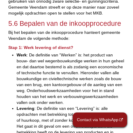
gebruiken van onnodig zware selectie- en gunningscriteria.
Gemeente Veendam streeft er op deze manier naar zoveel
mogelijk opdrachten open te stellen voor het MKB.
5.6 Bepalen van de inkoopprocedure
Bij het bepalen van de inkoopprocedure hanteert gemeente
Veendam de volgende methode:
Stap 1: Werk levering of dienst?
Werk
: De definitie van “Werken” is: het product van
bouw- dan wel wegenbouwkundige werken in hun geheel
en dat daartoe bestemd is als zodanig een economische
of technische functie te vervullen. Hieronder vallen alle
bouwkundige en civieltechnische werken zoals de bouw
van een brug, een kantoorgebouw of de aanleg van een
weg. Onderhoudswerkzaamheden voor het in stand
houden van het werk en verbouwingswerkzaamheden
vallen ook onder werken.
Levering
: De definitie van een “Levering” is: alle
opdrachten met betrekking tot de aankoop, leasing, huur
Contact via WhatsApp
of huurkoop, met of zonder koopoptie, van producten.
Het gaat in dit geval om een overheidsopdracht die
betrekking heeft op de levering van producten en in