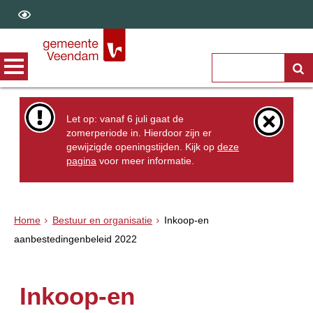
Let op: vanaf 6 juli gaat de
zomerperiode in. Hierdoor zijn er
gewijzigde openingstijden. Kijk op
deze
pagina
voor meer informatie.
Home
Bestuur en organisatie
Inkoop-en
aanbestedingenbeleid 2022
Inkoop-en