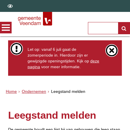
Let op: vanaf 6 juli gaat de
zomerperiode in. Hierdoor zijn er
gewijzigde openingstijden. Kijk op
deze
pagina
voor meer informatie.
Home
Ondernemen
Leegstand melden
Leegstand melden
De gemeente houdt een lijst bij van gebouwen die leeg staan.