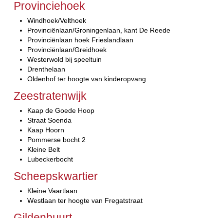
Provinciehoek
Windhoek/Velthoek
Provinciënlaan/Groningenlaan, kant De Reede
Provinciënlaan hoek Frieslandlaan
Provinciënlaan/Greidhoek
Westerwold bij speeltuin
Drenthelaan
Oldenhof ter hoogte van kinderopvang
Zeestratenwijk
Kaap de Goede Hoop
Straat Soenda
Kaap Hoorn
Pommerse bocht 2
Kleine Belt
Lubeckerbocht
Scheepskwartier
Kleine Vaartlaan
Westlaan ter hoogte van Fregatstraat
Gildenbuurt