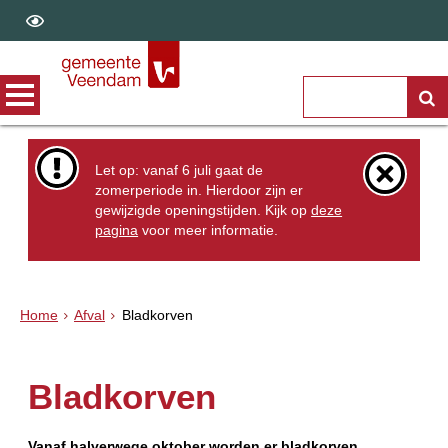
Let op: vanaf 6 juli gaat de
zomerperiode in. Hierdoor zijn er
gewijzigde openingstijden. Kijk op
deze
pagina
voor meer informatie.
Home
Afval
Bladkorven
Bladkorven
Vanaf halverwege oktober worden er bladkorven