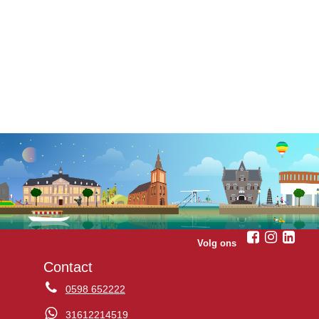
Volg ons
Contact
0598 652222
31612214519