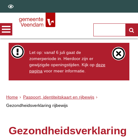
Let op: vanaf 6 juli gaat de
zomerperiode in. Hierdoor zijn er
gewijzigde openingstijden. Kijk op
deze
pagina
voor meer informatie.
Home
Paspoort, identiteitskaart en rijbewijs
Gezondheidsverklaring rijbewijs
Gezondheidsverklaring