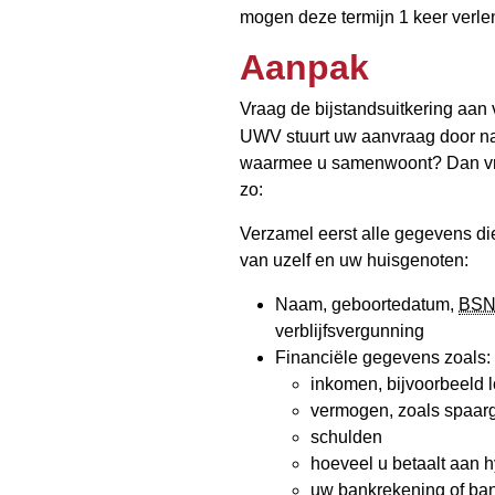
mogen deze termijn 1 keer verle
Aanpak
Vraag de bijstandsuitkering aan
UWV stuurt uw aanvraag door na
waarmee u samenwoont? Dan vraa
zo:
Verzamel eerst alle gegevens die
van uzelf en uw huisgenoten:
Naam, geboortedatum,
BS
verblijfsvergunning
Financiële gegevens zoals:
inkomen, bijvoorbeeld l
vermogen, zoals spaarg
schulden
hoeveel u betaalt aan 
uw bankrekening of ba