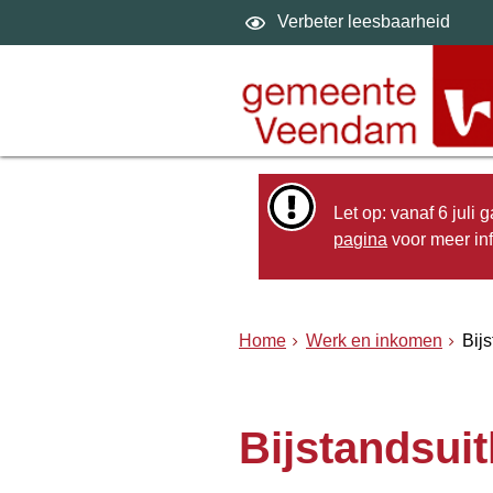
Verbeter leesbaarheid
Let op: vanaf 6 juli
pagina
voor meer inf
Home
Werk en inkomen
Bij
Bijstandsuit