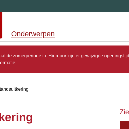
Onderwerpen
 gaat de zomerperiode in. Hierdoor zijn er gewijzigde openingstij
ormatie.
standsuitkering
Zie
kering