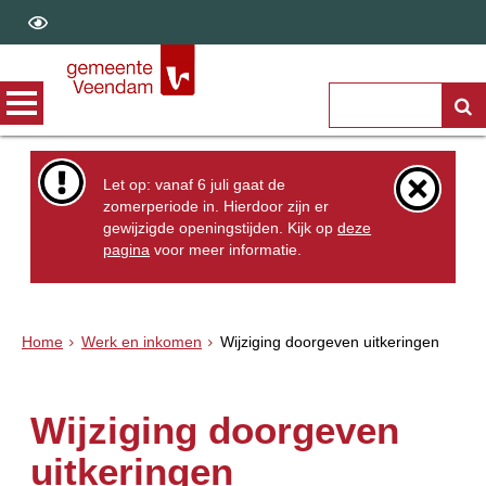
Let op: vanaf 6 juli gaat de
zomerperiode in. Hierdoor zijn er
gewijzigde openingstijden. Kijk op
deze
pagina
voor meer informatie.
Home
Werk en inkomen
Wijziging doorgeven uitkeringen
Wijziging doorgeven
uitkeringen