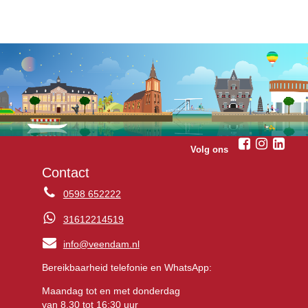
Volg ons
Contact
0598 652222
31612214519
info@veendam.nl
Bereikbaarheid telefonie en WhatsApp:
Maandag tot en met donderdag
van 8.30 tot 16:30 uur