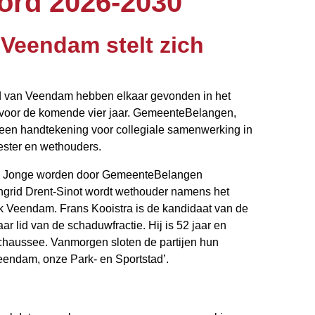
oord 2026-2030
Veendam stelt zich
ad van Veendam hebben elkaar gevonden in het
 voor de komende vier jaar. GemeenteBelangen,
en handtekening voor collegiale samenwerking in
ster en wethouders.
e Jonge worden door GemeenteBelangen
ngrid Drent-Sinot wordt wethouder namens het
iek Veendam. Frans Kooistra is de kandidaat van de
ar lid van de schaduwfractie. Hij is 52 jaar en
echaussee. Vanmorgen sloten de partijen hun
 Veendam, onze Park- en Sportstad’.