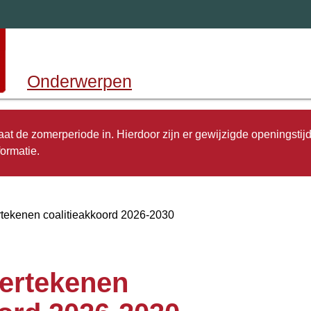
Onderwerpen
 gaat de zomerperiode in. Hierdoor zijn er gewijzigde openingstij
ormatie.
rtekenen coalitieakkoord 2026-2030
dertekenen