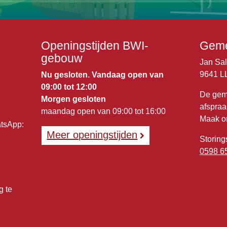
Openingstijden BWI-
Geme
gebouw
Jan Sa
9641 L
Nu gesloten. Vandaag open van
09:00 tot 12:00
De gem
Morgen gesloten
afspraa
maandag open van 09:00 tot 16:00
Maak o
atsApp:
Meer openingstijden
Storing
0598 6
g te