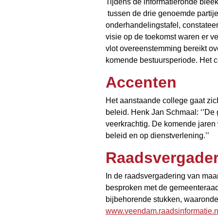
Tijdens de informatieronde blee
tussen de drie genoemde partijen
onderhandelingstafel, constateer
visie op de toekomst waren er 
vlot overeenstemming bereikt ove
komende bestuursperiode. Het coa
Accenten
Het aanstaande college gaat zich
beleid. Henk Jan Schmaal: ‘’De
veerkrachtig. De komende jaren w
beleid en op dienstverlening.’’
Raadsvergader
In de raadsvergadering van maa
besproken met de gemeenteraad
bijbehorende stukken, waaronder 
www.veendam.raadsinformatie.