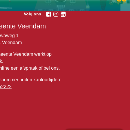
Volg ons
ente Veendam
lwaweg 1
L Veendam
eente Veendam werkt op
k.
nline een
afspraak
of bel ons.
snummer buiten kantoortijden:
52222