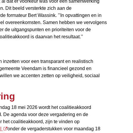
k al dat er voorkeur was voor een samenwerking
. Dit beeld versterkte zich aan de
de formateur Bert Wassink. ’’In opvattingen en in
veel overeenkomsten. Samen hebben we vervolgens
r de uitgangspunten en prioriteiten voor de
litieakkoord is daarvan het resultaat.’’
 inzetten voor een transparant en realistisch
 gemeente Veendam is financieel gezond en
illen we accenten zetten op veiligheid, sociaal
ing
ndag 18 mei 2026 wordt het coalitieakkoord
. De agenda voor deze vergadering en de
het coalitieakkoord, zijn te vinden op
nl
onder de vergaderstukken voor maandag 18