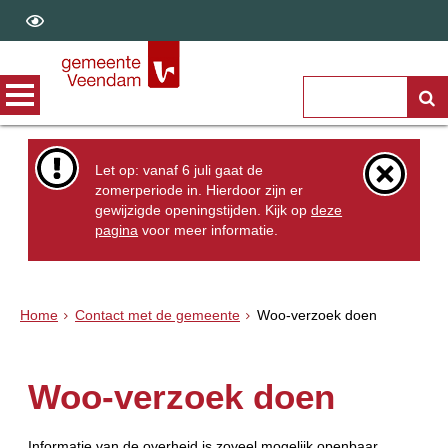
Let op: vanaf 6 juli gaat de
zomerperiode in. Hierdoor zijn er
gewijzigde openingstijden. Kijk op
deze
pagina
voor meer informatie.
Home
Contact met de gemeente
Woo-verzoek doen
Woo-verzoek doen
Informatie van de overheid is zoveel mogelijk openbaar.