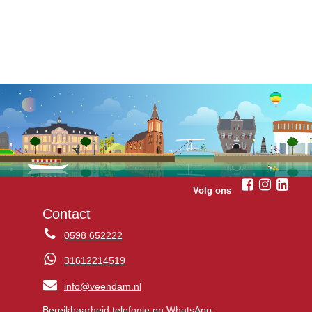
Volg ons
Contact
0598 652222
31612214519
info@veendam.nl
Bereikbaarheid telefonie en WhatsApp: