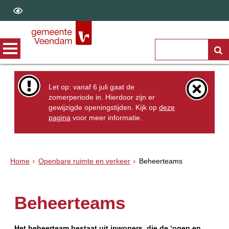
Let op: vanaf 6 juli gaat de
zomerperiode in. Hierdoor zijn er
gewijzigde openingstijden. Kijk op
deze
pagina
voor meer informatie.
Home
Openbare ruimte en verkeer
Beheerteams
Beheerteams
Het beheerteam bestaat uit inwoners, die de ‘ogen en