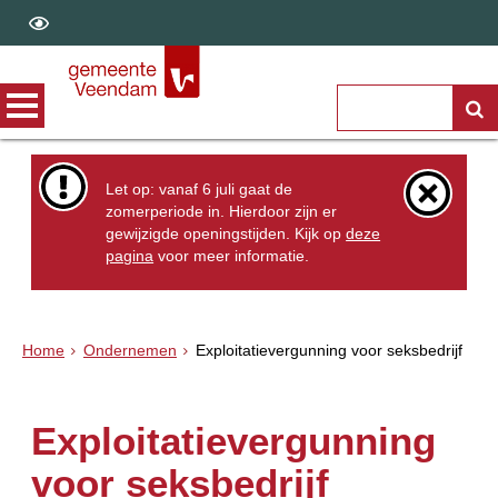
Let op: vanaf 6 juli gaat de
zomerperiode in. Hierdoor zijn er
gewijzigde openingstijden. Kijk op
deze
pagina
voor meer informatie.
Home
Ondernemen
Exploitatievergunning voor seksbedrijf
Exploitatievergunning
voor seksbedrijf