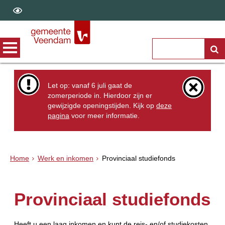
Let op: vanaf 6 juli gaat de
zomerperiode in. Hierdoor zijn er
gewijzigde openingstijden. Kijk op
deze
pagina
voor meer informatie.
Home
Werk en inkomen
Provinciaal studiefonds
Provinciaal studiefonds
Heeft u een laag inkomen en kunt de reis- en/of studiekosten