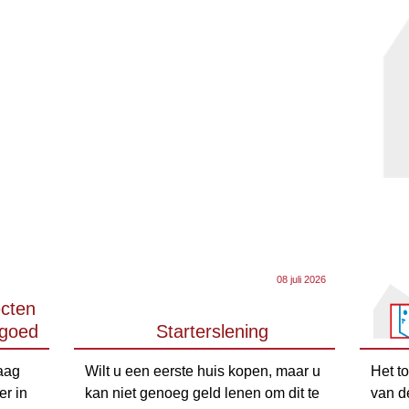
08 juli 2026
cten
tgoed
Starterslening
aag
Wilt u een eerste huis kopen, maar u
Het t
r in
kan niet genoeg geld lenen om dit te
van d