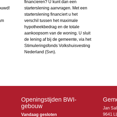
financieren? U kunt dan een
ouwd!
starterslening aanvragen. Met een
starterslening financiert u het
am
verschil tussen het maximale
hypotheekbedrag en de totale
aankoopsom van de woning. U sluit
de lening af bij de gemeente, via het
Stimuleringsfonds Volkshuisvesting
Nederland (Svn).
Openingstijden BWI-
Geme
gebouw
Jan Sa
9641 L
Vandaag gesloten