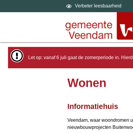
Verbeter leesbaarheid
Home
Omgevingsplein
Won
Let op: vanaf 6 juli gaat de zomerperiode in. Hier
Wonen
Informatiehuis
Veendam, waar woondromen ui
nieuwbouwprojecten Buitenwoe