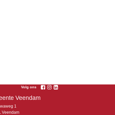
Volg ons
ente Veendam
lwaweg 1
L Veendam