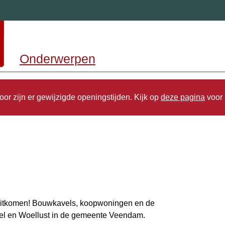
Onderwerpen
en
door zijn er gewijzigde openingstijden. Kijk op
deze pagina
voor 
tkomen! Bouwkavels, koopwoningen en de
l en Woellust in de gemeente Veendam.