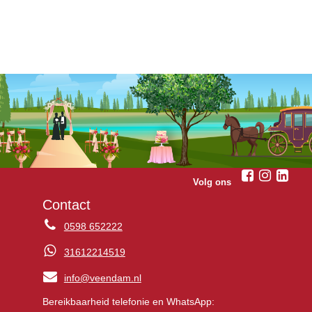
Volg ons
Contact
0598 652222
31612214519
info@veendam.nl
Bereikbaarheid telefonie en WhatsApp: