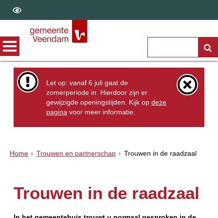
Let op: vanaf 6 juli gaat de
zomerperiode in. Hierdoor zijn er
gewijzigde openingstijden. Kijk op
deze
pagina
voor meer informatie.
Home
Trouwen en partnerschap
Trouwen in de raadzaal
Trouwen in de raadzaal
In het gemeentehuis trouwt u normaal gesproken in de