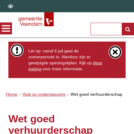
Let op: vanaf 6 juli gaat de
zomerperiode in. Hierdoor zijn er
gewijzigde openingstijden. Kijk op
deze
pagina
voor meer informatie.
Home
Hulp en ondersteuning
Wet goed verhuurderschap
Wet goed
verhuurderschap