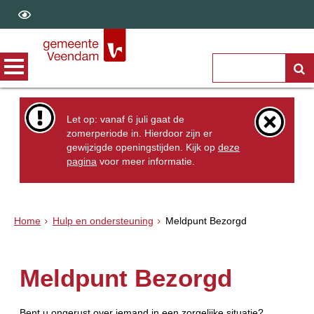
Let op: vanaf 6 juli gaat de
zomerperiode in. Hierdoor zijn er
gewijzigde openingstijden. Kijk op
deze
pagina
voor meer informatie.
Home
Hulp en ondersteuning
Meldpunt Bezorgd
Meldpunt Bezorgd
Bent u ongerust over iemand in een zorgelijke situatie?