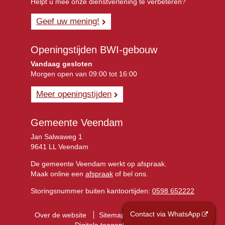
Helpt u mee onze dienstverlening te verbeteren?
Geef uw mening!
Openingstijden BWI-gebouw
Vandaag gesloten
Morgen open van 09:00 tot 16:00
Meer openingstijden
Gemeente Veendam
Jan Salwaweg 1
9641 LL Veendam
De gemeente Veendam werkt op afspraak.
Maak online een
afspraak
of bel ons.
Storingsnummer buiten kantoortijden:
0598 652222
Contact via WhatsApp
Over de website
Sitemap
Privacyverklaring
Digitale toegankelijkheid