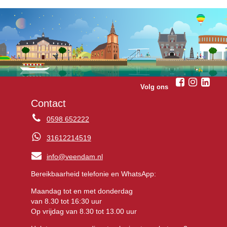
Volg ons
Contact
0598 652222
31612214519
info@veendam.nl
Bereikbaarheid telefonie en WhatsApp:
Maandag tot en met donderdag
van 8.30 tot 16:30 uur
Op vrijdag van 8.30 tot 13.00 uur