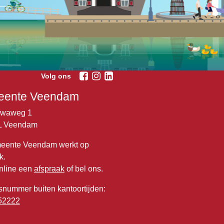
Volg ons
ente Veendam
lwaweg 1
L Veendam
eente Veendam werkt op
k.
nline een
afspraak
of bel ons.
snummer buiten kantoortijden:
52222