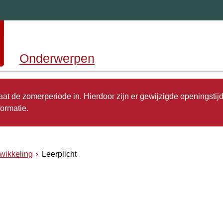
Onderwerpen
 gaat de zomerperiode in. Hierdoor zijn er gewijzigde openingstij
ormatie.
wikkeling
Leerplicht