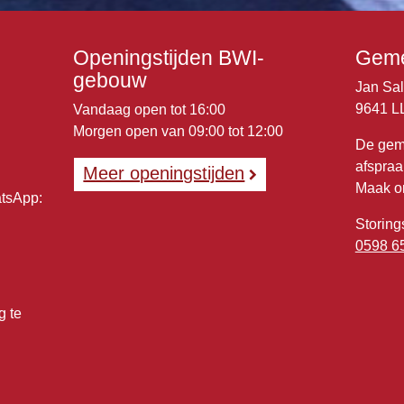
Openingstijden BWI-
Geme
gebouw
Jan Sa
9641 L
Vandaag open tot 16:00
Morgen open van 09:00 tot 12:00
De gem
afspraa
Meer openingstijden
Maak o
atsApp:
Storing
0598 6
g te