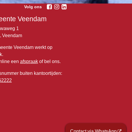
Volg ons
ente Veendam
lwaweg 1
L Veendam
eente Veendam werkt op
k.
nline een
afspraak
of bel ons.
snummer buiten kantoortijden:
52222
Contact via WhatsApp