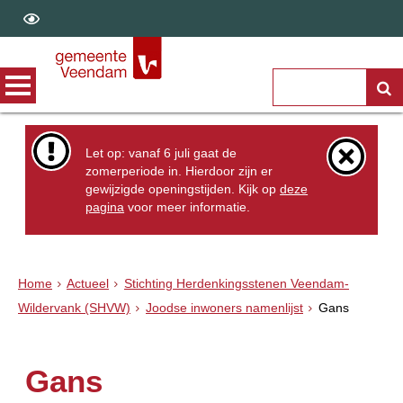
Let op: vanaf 6 juli gaat de
zomerperiode in. Hierdoor zijn er
gewijzigde openingstijden. Kijk op
deze
pagina
voor meer informatie.
Home
Actueel
Stichting Herdenkingsstenen Veendam-
Wildervank (SHVW)
Joodse inwoners namenlijst
Gans
Gans