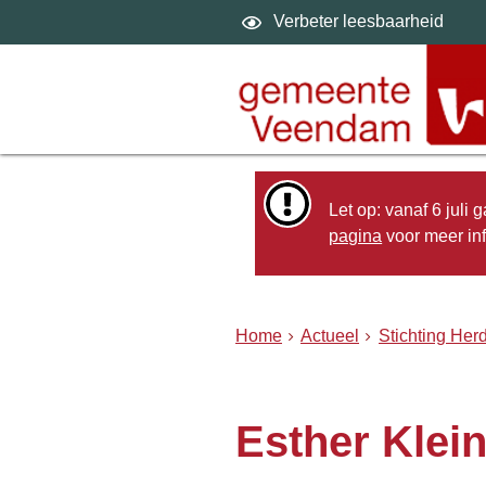
Verbeter leesbaarheid
Let op: vanaf 6 juli
pagina
voor meer inf
Home
Actueel
Stichting He
Esther Klei