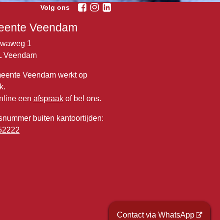
Volg ons
ente Veendam
lwaweg 1
L Veendam
eente Veendam werkt op
k.
nline een
afspraak
of bel ons.
snummer buiten kantoortijden:
52222
Contact via WhatsApp