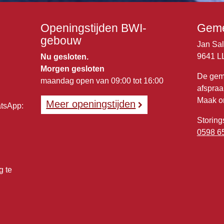
Openingstijden BWI-
Geme
gebouw
Jan Sa
9641 L
Nu gesloten.
Morgen gesloten
De gem
maandag open van 09:00 tot 16:00
afspraa
Maak o
Meer openingstijden
atsApp:
Storing
0598 6
g te