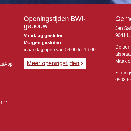
Openingstijden BWI-
Geme
gebouw
Jan Sa
9641 L
Vandaag gesloten
Morgen gesloten
De gem
maandag open van 09:00 tot 16:00
afspraa
Maak o
Meer openingstijden
atsApp:
Storing
0598 6
g te