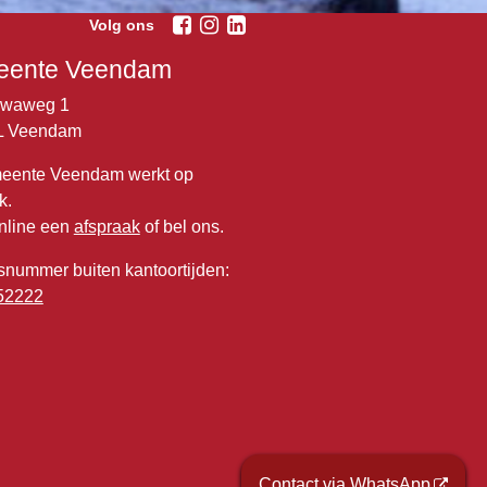
Volg ons
ente Veendam
lwaweg 1
L Veendam
eente Veendam werkt op
k.
nline een
afspraak
of bel ons.
snummer buiten kantoortijden:
52222
Contact via WhatsApp