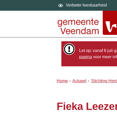
Verbeter leesbaarheid
Let op: vanaf 6 juli
pagina
voor meer inf
Home
Actueel
Stichting He
Fieka Leeze